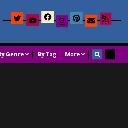
×
B
G
B
T
M
y
enre
y
ag
ore